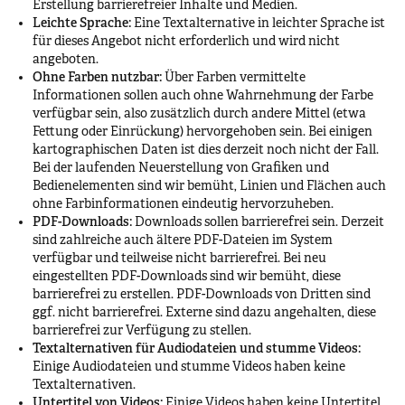
Erstellung barrierefreier Inhalte und Medien.
Leichte Sprache:
Eine Textalternative in leichter Sprache ist
für dieses Angebot nicht erforderlich und wird nicht
angeboten.
Ohne Farben nutzbar:
Über Farben vermittelte
Informationen sollen auch ohne Wahrnehmung der Farbe
verfügbar sein, also zusätzlich durch andere Mittel (etwa
Fettung oder Einrückung) hervorgehoben sein. Bei einigen
kartographischen Daten ist dies derzeit noch nicht der Fall.
Bei der laufenden Neuerstellung von Grafiken und
Bedienelementen sind wir bemüht, Linien und Flächen auch
ohne Farbinformationen eindeutig hervorzuheben.
PDF-Downloads:
Downloads sollen barrierefrei sein. Derzeit
sind zahlreiche auch ältere PDF-Dateien im System
verfügbar und teilweise nicht barrierefrei. Bei neu
eingestellten PDF-Downloads sind wir bemüht, diese
barrierefrei zu erstellen. PDF-Downloads von Dritten sind
ggf. nicht barrierefrei. Externe sind dazu angehalten, diese
barrierefrei zur Verfügung zu stellen.
Textalternativen für Audiodateien und stumme Videos:
Einige Audiodateien und stumme Videos haben keine
Textalternativen.
Untertitel von Videos:
Einige Videos haben keine Untertitel.