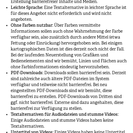
Erstellung barrierefreier Inhalte und Medien.
Leichte Sprache:
Eine Textalternative in leichter Sprache ist
für dieses Angebot nicht erforderlich und wird nicht
angeboten.
Ohne Farben nutzbar:
Über Farben vermittelte
Informationen sollen auch ohne Wahrnehmung der Farbe
verfügbar sein, also zusätzlich durch andere Mittel (etwa
Fettung oder Einrückung) hervorgehoben sein. Bei einigen
kartographischen Daten ist dies derzeit noch nicht der Fall.
Bei der laufenden Neuerstellung von Grafiken und
Bedienelementen sind wir bemüht, Linien und Flächen auch
ohne Farbinformationen eindeutig hervorzuheben.
PDF-Downloads:
Downloads sollen barrierefrei sein. Derzeit
sind zahlreiche auch ältere PDF-Dateien im System
verfügbar und teilweise nicht barrierefrei. Bei neu
eingestellten PDF-Downloads sind wir bemüht, diese
barrierefrei zu erstellen. PDF-Downloads von Dritten sind
ggf. nicht barrierefrei. Externe sind dazu angehalten, diese
barrierefrei zur Verfügung zu stellen.
Textalternativen für Audiodateien und stumme Videos:
Einige Audiodateien und stumme Videos haben keine
Textalternativen.
Untertitel von Videos:
Einige Videos haben keine Untertitel.