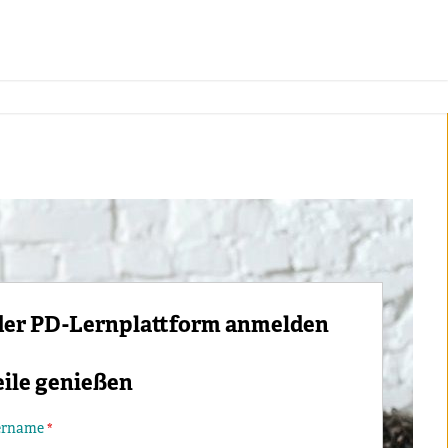
der PD-Lernplattform anmelden
eile genießen
ername
*