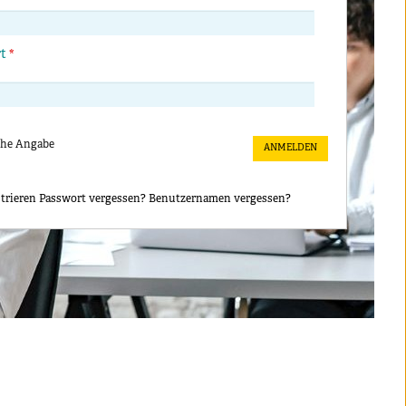
rt
*
che Angabe
trieren
Passwort vergessen?
Benutzernamen vergessen?
lernen: