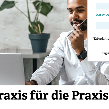
Passwo
*
Erforderli
Regis
tion und Zukunfts
raxis für die Praxis