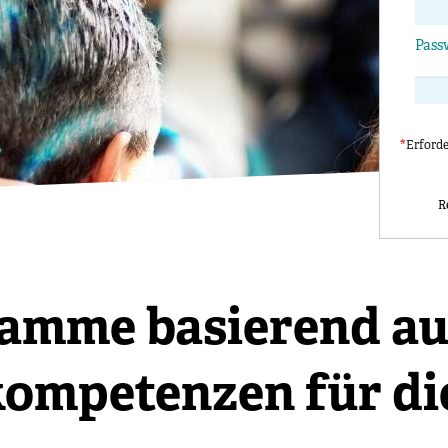
Pass
*
Erford
R
amme basierend auf
ompetenzen für di