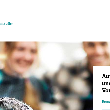
llstudien
Au
un
Vor
Ben