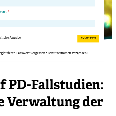
wort
*
erliche Angabe
egistrieren
Passwort vergessen?
Benutzernamen vergessen?
 PD-Fallstudien:
e Verwaltung der